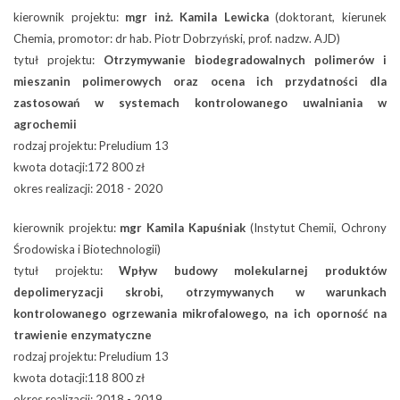
kierownik projektu:
mgr inż. Kamila Lewicka
(doktorant, kierunek
Chemia, promotor: dr hab. Piotr Dobrzyński, prof. nadzw. AJD)
tytuł projektu:
Otrzymywanie biodegradowalnych polimerów i
mieszanin polimerowych oraz ocena ich przydatności dla
zastosowań w systemach kontrolowanego uwalniania w
agrochemii
rodzaj projektu: Preludium 13
kwota dotacji:172 800 zł
okres realizacji: 2018 - 2020
kierownik projektu:
mgr Kamila Kapuśniak
(Instytut Chemii, Ochrony
Środowiska i Biotechnologii)
tytuł projektu:
Wpływ budowy molekularnej produktów
depolimeryzacji skrobi, otrzymywanych w warunkach
kontrolowanego ogrzewania mikrofalowego, na ich oporność na
trawienie enzymatyczne
rodzaj projektu: Preludium 13
kwota dotacji:118 800 zł
okres realizacji: 2018 - 2019