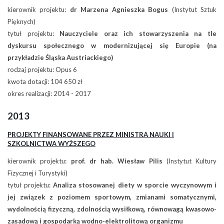
kierownik projektu:
dr Marzena Agnieszka Bogus
(Instytut Sztuk
Pięknych)
tytuł projektu:
Nauczyciele oraz ich stowarzyszenia na tle
dyskursu społecznego w modernizującej się Europie (na
przykładzie Śląska Austriackiego)
rodzaj projektu: Opus 6
kwota dotacji: 104 650 zł
okres realizacji: 2014 - 2017
2013
PROJEKTY FINANSOWANE PRZEZ MINISTRA NAUKI I
SZKOLNICTWA WYŻSZEGO
kierownik projektu:
prof. dr hab. Wiesław Pilis
(Instytut Kultury
Fizycznej i Turystyki)
tytuł projektu:
Analiza stosowanej diety w sporcie wyczynowym i
jej związek z poziomem sportowym, zmianami somatycznymi,
wydolnością fizyczną, zdolnością wysiłkową, równowagą kwasowo-
zasadową i gospodarką wodno-elektrolitową organizmu