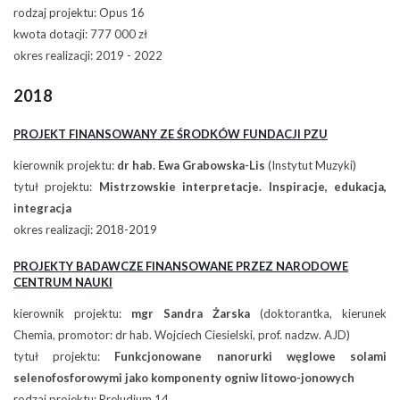
rodzaj projektu: Opus 16
kwota dotacji: 777 000 zł
okres realizacji: 2019 - 2022
2018
PROJEKT FINANSOWANY ZE ŚRODKÓW FUNDACJI PZU
kierownik projektu:
dr hab. Ewa Grabowska-Lis
(Instytut Muzyki)
tytuł projektu:
Mistrzowskie interpretacje. Inspiracje, edukacja,
integracja
okres realizacji: 2018-2019
PROJEKTY BADAWCZE FINANSOWANE PRZEZ NARODOWE
CENTRUM NAUKI
kierownik projektu:
mgr Sandra Żarska
(doktorantka, kierunek
Chemia, promotor: dr hab. Wojciech Ciesielski, prof. nadzw. AJD)
tytuł projektu:
Funkcjonowane nanorurki węglowe solami
selenofosforowymi jako komponenty ogniw litowo-jonowych
rodzaj projektu: Preludium 14