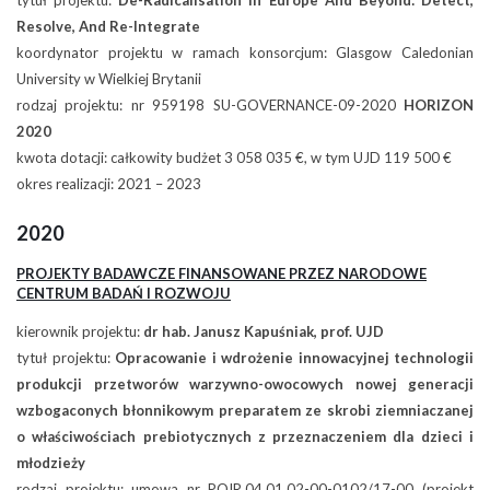
tytuł projektu:
De-Radicalisation In Europe And Beyond: Detect,
Resolve, And Re-Integrate
koordynator projektu w ramach konsorcjum: Glasgow Caledonian
University w Wielkiej Brytanii
rodzaj projektu: nr 959198 SU-GOVERNANCE-09-2020
HORIZON
2020
kwota dotacji: całkowity budżet 3 058 035 €, w tym UJD 119 500 €
okres realizacji: 2021 – 2023
2020
PROJEKTY BADAWCZE FINANSOWANE PRZEZ NARODOWE
CENTRUM BADAŃ I ROZWOJU
kierownik projektu:
dr hab. Janusz Kapuśniak, prof. UJD
tytuł projektu:
Opracowanie i wdrożenie innowacyjnej technologii
produkcji przetworów warzywno-owocowych nowej generacji
wzbogaconych błonnikowym preparatem ze skrobi ziemniaczanej
o właściwościach prebiotycznych z przeznaczeniem dla dzieci i
młodzieży
rodzaj projektu: umowa nr POIR.04.01.02-00-0102/17-00 (projekt