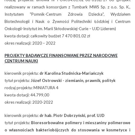
realizowany w ramach konsorcjum z Tymbark MWS Sp. z o.o. Sp. K.,
Instytutem "Pomnik-Centrum Zdrowia Dziecka", Wydziałem
Biotechnologii i Nauk o Żywności Politechniki Łódzkiej i Centrum
Onkologii-Instytut im. Marii Skłodowskiej-Curie – UJD Liderem)
kwota dotacji: całkowity budżet 7 470 801.02 zł
okres realizacji: 2020 – 2022
PROJEKTY BADAWCZE FINANSOWANE PRZEZ NARODOWE
CENTRUM NAUKI
kierownik projektu:
dr Karolina Studnicka-Mariańczyk
tytuł projektu:
Józef Ostrowski - ziemianin, prawnik, polityk
rodzaj projektu: MINIATURA 4
kwota dotacji: 44.799,00
okres realizacji: 2020-2022
kierownik projektu:
dr hab. Piotr Dobrzyński, prof. UJD
tytuł projektu:
Bioresorbowalne polimery i mieszaniny polimerowe
o własnościach bakteriobójczych do stosowania w kosmetyce i