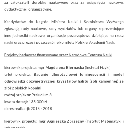
za całokształt dorobku naukowego oraz za osiągnięcia naukowe,
dydaktyczne i organizacyjne.
Kandydatów do Nagród Ministra Nauki i Szkolnictwa Wyższego
zgłaszają rady naukowe, rady wydziałów lub organy reprezentujące
inne jednostki naukowe, organizacje pozarządowe działające na rzecz
nauki oraz prezes i poszczególne komitety Polskiej Akademii Nauk.
Projekty badawcze finansowane przez Narodowe Centrum Nauki
kierownik projektu:
mgr Magdalena Biernacka
(Instytut Fizyki)
tytuł projektu:
Badanie długożyciowej luminescencji i model
odpowiedzi dozymetrycznej kryształów halitu (soli kamiennej) ze
złóż polskich kopalni
rodzaj projektu: Preludium 8
kwota dotacji: 138 000 zł
okres realizacji: 2015 - 2018
kierownik projektu:
mgr Agnieszka Zbrzezny
(Instytut Matematyki i