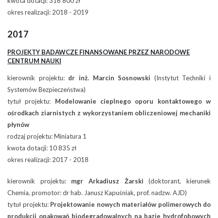
kwota dotacji: 316 800 zł
okres realizacji: 2018 - 2019
2017
PROJEKTY BADAWCZE FINANSOWANE PRZEZ NARODOWE
CENTRUM NAUKI
kierownik projektu:
dr inż. Marcin Sosnowski
(Instytut Techniki i
Systemów Bezpieczeństwa)
tytuł projektu:
Modelowanie cieplnego oporu kontaktowego w
ośrodkach ziarnistych z wykorzystaniem obliczeniowej mechaniki
płynów
rodzaj projektu: Miniatura 1
kwota dotacji: 10 835 zł
okres realizacji: 2017 - 2018
kierownik projektu:
mgr Arkadiusz Żarski
(doktorant, kierunek
Chemia, promotor: dr hab. Janusz Kapuśniak, prof. nadzw. AJD)
tytuł projektu:
Projektowanie nowych materiałów polimerowych do
produkcji opakowań biodegradowalnych na bazie hydrofobowych