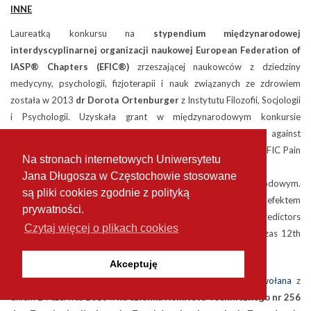
INNE
Laureatką konkursu na
stypendium międzynarodowej
interdyscyplinarnej organizacji naukowej European Federation of
IASP® Chapters (EFIC®)
zrzeszającej naukowców z dziedziny
medycyny, psychologii, fizjoterapii i nauk związanych ze zdrowiem
została w 2013
dr Dorota Ortenburger
z Instytutu Filozofii, Socjologii
i Psychologii. Uzyskała grant w międzynarodowym konkursie
organizowanym w ramach europejskiego programu “Europe against
Pain" (EAP) który zaowocował udziałem w międzynarodowej EFIC Pain
Na stronach internetowych Uniwersytetu
Schools w Klagenfurt (Austria).
Jana Długosza w Częstochowie stosowane
Jest to drugi grant uzyskany w konkursie na forum międzynarodowym.
są pliki cookies zgodnie z polityką
Pierwszy dr Ortenburger otrzymała w konkursie IASP którego efektem
prywatności.
była prezentacja wyników pracy badawczej pt.: “Personality predictors
Czytaj więcej o plikach cookies
in depression at chronic musculoskeletal pain patients" podczas 12th
World Congress on Pain ( 2008, Glasgow, Scotland, UK).
Akceptuję
Akademia im. Jana Długosza w Częstochowie została
powołana
z
dniem 24 czerwca 2013 r.
na członka Komitetu Technicznego nr 256