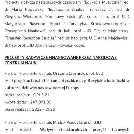
Projekty dotyczą następujących czasopism" "Edukacja Muzyczna", red.
dr Marta Popowska; "Edukacyjna Analiza Transakcyjna", red. dr
Zbigniew Wieczorek; "Podstawy Edukacji", red. dr hab. prof. UJD
Małgorzata Piasecka; "Sport i Turystyka. Środkowoeuropejskie
Czasopismo Naukowe", red. dr hab. prof. UJD Eligiusz Małolepszy;
"Transfer. Reception Studies", red. dr hab. prof. UJD Anna Majkiewicz i
dr hab. prof. UJD Joanna Ławnikowska-Koper.
PROJEKTY BADAWCZE FINANSOWANE PRZEZ NARODOWE
CENTRUM NAUKI
kierownik projektu:
dr hab. Urszula Cierniak, prof. UJD
tytuł projektu:
Idealistki, romantyczki, muzy. Rosyjskie katoliczki w
kulturze dziewiętnastowiecznej Europy
rodzaj projektu: OPUS 21
kwota dotacji: 247.091,00
okres realizacji: 2022 – 2025
kierownik projektu:
dr hab. Michał Piasecki, prof. UJD
tytuł projektu:
Wpływ strukturalnych przejść fazowych