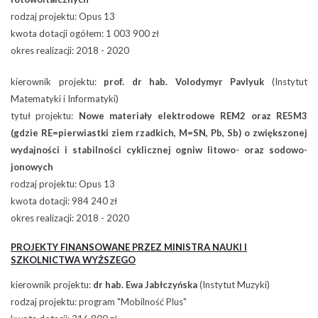
rodzaj projektu: Opus 13
kwota dotacji ogółem: 1 003 900 zł
okres realizacji: 2018 - 2020
kierownik projektu:
prof. dr hab. Volodymyr Pavlyuk
(Instytut
Matematyki i Informatyki)
tytuł projektu:
Nowe materiały elektrodowe REM2 oraz RE5M3
(gdzie RE=pierwiastki ziem rzadkich, M=SN, Pb, Sb) o zwiększonej
wydajności i stabilności cyklicznej ogniw litowo- oraz sodowo-
jonowych
rodzaj projektu: Opus 13
kwota dotacji: 984 240 zł
okres realizacji: 2018 - 2020
PROJEKTY FINANSOWANE PRZEZ MINISTRA NAUKI I
SZKOLNICTWA WYŻSZEGO
kierownik projektu:
dr hab. Ewa Jabłczyńska
(Instytut Muzyki)
rodzaj projektu: program "Mobilność Plus"