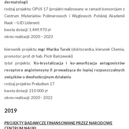
dermatologii
rodzaj projektu: OPUS 17 (projekt realizowany w ramach konsorcjum z
Centrum Materiałów Polimerowych i Węglowych Polskiej Akademii
Nauk – UJD Liderem)
kwota dotacji: 1.449.970 zł
okres realizacji: 2020 – 2023
kierownik projektu:
mgr Marika Turek
(doktorantka, kierunek Chemia,
promotor: prof. dr hab. Piotr Bałczewski)
tytuł projektu:
Ko-krystalizacja i ko-amorfizacja antagonistów
receptora angiotensyny II prowadząca do lepiej rozpuszczalnych
związków o dwufunkcyjnym działaniu
rodzaj projektu: Preludium 17
kwota dotacji: 210 000 zł
okres realizacji: 2020 - 2022
2019
PROJEKTY BADAWCZE FINANSOWANE PRZEZ NARODOWE
CENTRUM NAUKI