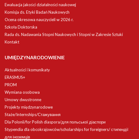
Ewaluacja jakości działalności naukowej
Komisja ds. Etyki Badań Naukowych
Ocena okresowa nauczycieli w 2026 r.
Szkoła Doktorska
Rada ds. Nadawania Stopni Naukowych i Stopni w Zakresie Sztuki
Kontakt
UMIĘDZYNARODOWIENIE
Aktualności i komunikaty
ERASMUS+
PROM
Wymiana osobowa
Umowy dwustronne
Projekty międzynarodowe
Staże/Internships/Стажування
Dla Polonii/for Polish diaspora/для польської діаспори
Stypendia dla obcokrajowców/scholarships for foreigners/ стипендії
для іноземців