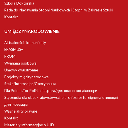
Szkoła Doktorska
Rada ds. Nadawania Stopni Naukowych i Stopni w Zakresie Sztuki
Kontakt
UMIĘDZYNARODOWIENIE
Aktualności i komunikaty
ERASMUS+
PROM
Wymiana osobowa
Umowy dwustronne
Projekty międzynarodowe
Staże/Internships/Стажування
Dla Polonii/for Polish diaspora/для польської діаспори
Stypendia dla obcokrajowców/scholarships for foreigners/ стипендії
для іноземців
Ważne akty prawne
Kontakt
Materiały informacyjne o UJD