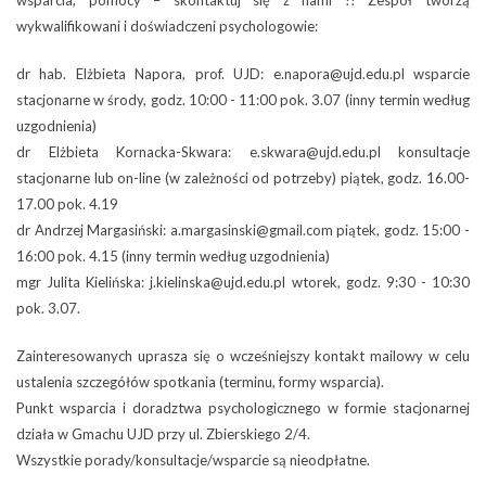
wsparcia, pomocy – skontaktuj się z nami !! Zespół tworzą
wykwalifikowani i doświadczeni psychologowie:
dr hab. Elżbieta Napora, prof. UJD: e.napora@ujd.edu.pl wsparcie
stacjonarne w środy, godz. 10:00 - 11:00 pok. 3.07 (inny termin według
uzgodnienia)
dr Elżbieta Kornacka-Skwara: e.skwara@ujd.edu.pl konsultacje
stacjonarne lub on-line (w zależności od potrzeby) piątek, godz. 16.00-
17.00 pok. 4.19
dr Andrzej Margasiński: a.margasinski@gmail.com piątek, godz. 15:00 -
16:00 pok. 4.15 (inny termin według uzgodnienia)
mgr Julita Kielińska: j.kielinska@ujd.edu.pl wtorek, godz. 9:30 - 10:30
pok. 3.07.
Zainteresowanych uprasza się o wcześniejszy kontakt mailowy w celu
ustalenia szczegółów spotkania (terminu, formy wsparcia).
Punkt wsparcia i doradztwa psychologicznego w formie stacjonarnej
działa w Gmachu UJD przy ul. Zbierskiego 2/4.
Wszystkie porady/konsultacje/wsparcie są nieodpłatne.