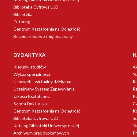
Biblioteka Cyfrowa UJD
Biblioteka
Tutoring
Centrum Kształcenia na Odległość
Bezpieczeństwo i higiena pracy
DYDAKTYKA
N
Kierunki studiów
Ak
Wykaz specjalności
Na
Usosweb - wirtualny dziekanat
Ra
Uczelniany System Zapewnienia
Rz
Jakości Kształcenia
Pe
Szkoła Doktorska
C
Centrum Kształcenia na Odległość
K
Biblioteka Cyfrowa UJD
S
Katalog Biblioteki Uniwersyteckiej
Na
Archiwum prac dyplomowych
Pr