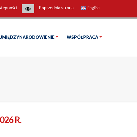
stępności
Poprzednia strona
English
UMIĘDZYNARODOWIENIE
WSPÓŁPRACA
26 R.