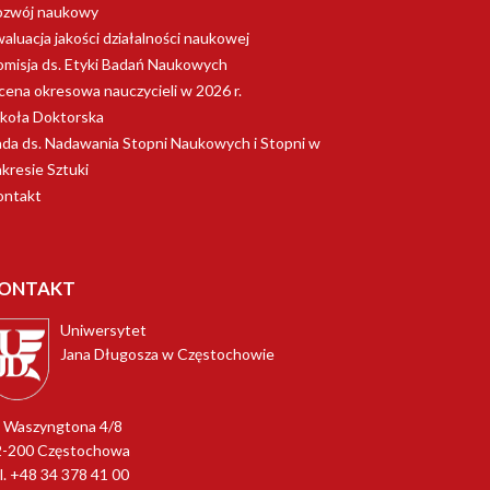
ozwój naukowy
aluacja jakości działalności naukowej
misja ds. Etyki Badań Naukowych
ena okresowa nauczycieli w 2026 r.
koła Doktorska
da ds. Nadawania Stopni Naukowych i Stopni w
kresie Sztuki
ontakt
ONTAKT
Uniwersytet
Jana Długosza w Częstochowie
. Waszyngtona 4/8
2-200 Częstochowa
l. +48 34 378 41 00