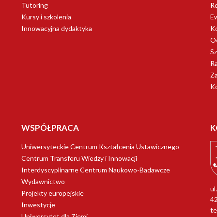
Tutoring
R
Kursy i szkolenia
Ew
Innowacyjna dydaktyka
Ko
Oc
Sz
Ra
Za
K
WSPÓŁPRACA
K
Uniwersyteckie Centrum Kształcenia Ustawicznego
Centrum Transferu Wiedzy i Innowacji
Interdyscyplinarne Centrum Naukowo-Badawcze
Wydawnictwo
ul
Projekty europejskie
4
Inwestycje
te
Uniwersytet dla Ziemi