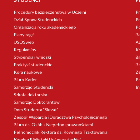
Procedury bezpieczeństwa w Uczelni
Pr
Dział Spraw Studenckich
Pr
Organizacja roku akademickiego
Po
Plany zajęć
B
USOSweb
Ad
Regulaminy
Ks
Stypendia i wnioski
Bi
Praktyki studenckie
Be
Koła naukowe
Ze
Biuro Karier
Pe
Samorząd Studencki
I
Szkoła doktorska
Samorząd Doktorantów
Dom Studenta "Skrzat"
Zespół Wsparcia i Doradztwa Psychologicznego
Biuro ds. Osób z Niepełnosprawnościami
Pełnomocnik Rektora ds. Równego Traktowania
Katalog Biblioteki Uniwersyteckiej