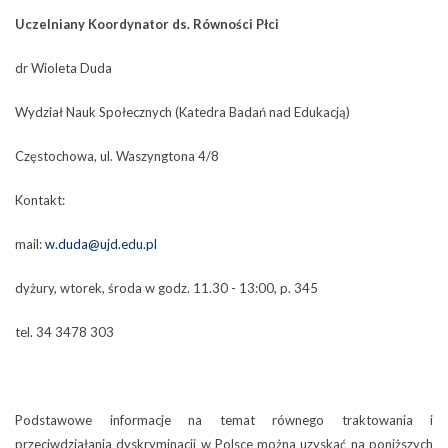
Uczelniany Koordynator ds. Równości Płci
dr Wioleta Duda
Wydział Nauk Społecznych (Katedra Badań nad Edukacją)
Częstochowa, ul. Waszyngtona 4/8
Kontakt:
mail:
w.duda@ujd.edu.pl
dyżury, wtorek, środa w godz. 11.30 - 13:00, p. 345
tel. 34 3478 303
Podstawowe informacje na temat równego traktowania i
przeciwdziałania dyskryminacji w Polsce można uzyskać na poniższych