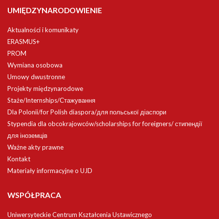
UMIĘDZYNARODOWIENIE
Aktualności i komunikaty
ERASMUS+
PROM
Wymiana osobowa
Umowy dwustronne
Projekty międzynarodowe
Staże/Internships/Стажування
Dla Polonii/for Polish diaspora/для польської діаспори
Stypendia dla obcokrajowców/scholarships for foreigners/ стипендії
для іноземців
Ważne akty prawne
Kontakt
Materiały informacyjne o UJD
WSPÓŁPRACA
Uniwersyteckie Centrum Kształcenia Ustawicznego