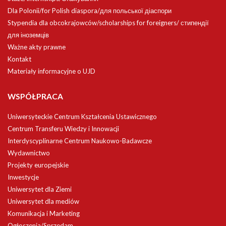
Dla Polonii/for Polish diaspora/для польської діаспори
Stypendia dla obcokrajowców/scholarships for foreigners/ стипендії
для іноземців
Ważne akty prawne
Kontakt
Materiały informacyjne o UJD
WSPÓŁPRACA
Uniwersyteckie Centrum Kształcenia Ustawicznego
Centrum Transferu Wiedzy i Innowacji
Interdyscyplinarne Centrum Naukowo-Badawcze
Wydawnictwo
Projekty europejskie
Inwestycje
Uniwersytet dla Ziemi
Uniwersytet dla mediów
Komunikacja i Marketing
Ogłoszenia/Sprzedam