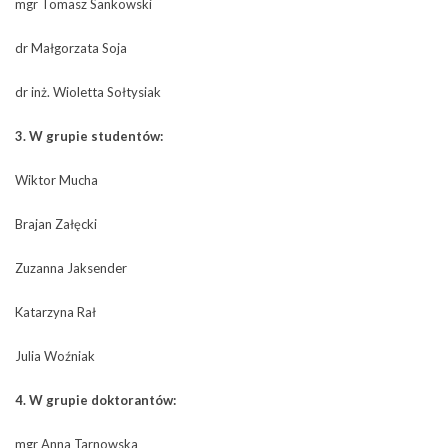
mgr Tomasz Sankowski
dr Małgorzata Soja
dr inż. Wioletta Sołtysiak
3. W grupie studentów:
Wiktor Mucha
Brajan Załęcki
Zuzanna Jaksender
Katarzyna Rał
Julia Woźniak
4. W grupie doktorantów:
mgr Anna Tarnowska