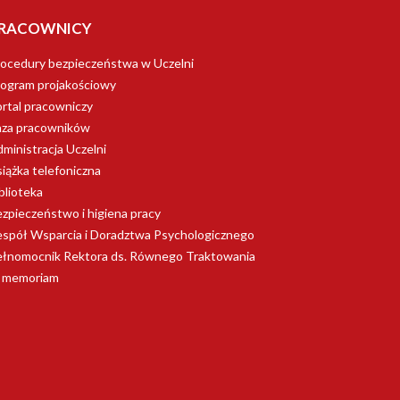
RACOWNICY
ocedury bezpieczeństwa w Uczelni
ogram projakościowy
rtal pracowniczy
aza pracowników
ministracja Uczelni
iążka telefoniczna
blioteka
zpieczeństwo i higiena pracy
spół Wsparcia i Doradztwa Psychologicznego
łnomocnik Rektora ds. Równego Traktowania
n memoriam