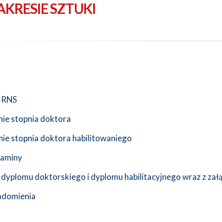
AKRESIE SZTUKI
 RNS
ie stopnia doktora
ie stopnia doktora habilitowaniego
laminy
dyplomu doktorskiego i dyplomu habilitacyjnego wraz z zał
adomienia