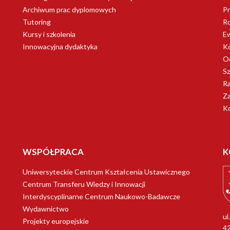
Archiwum prac dyplomowych
Pr
Tutoring
R
Kursy i szkolenia
Ew
Innowacyjna dydaktyka
Ko
Oc
Sz
Ra
Za
K
WSPÓŁPRACA
K
Uniwersyteckie Centrum Kształcenia Ustawicznego
Centrum Transferu Wiedzy i Innowacji
Interdyscyplinarne Centrum Naukowo-Badawcze
Wydawnictwo
ul
Projekty europejskie
4