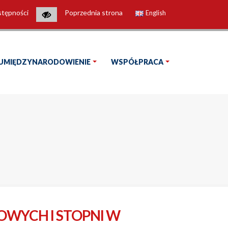
stępności
Poprzednia strona
English
UMIĘDZYNARODOWIENIE
WSPÓŁPRACA
OWYCH I STOPNI W