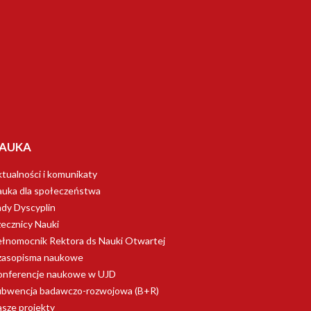
AUKA
tualności i komunikaty
uka dla społeczeństwa
dy Dyscyplin
ecznicy Nauki
łnomocnik Rektora ds Nauki Otwartej
zasopisma naukowe
onferencje naukowe w UJD
ubwencja badawczo-rozwojowa (B+R)
sze projekty