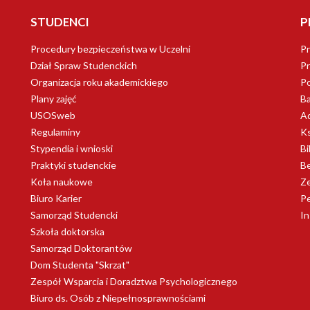
STUDENCI
P
Procedury bezpieczeństwa w Uczelni
Pr
Dział Spraw Studenckich
Pr
Organizacja roku akademickiego
Po
Plany zajęć
B
USOSweb
Ad
Regulaminy
Ks
Stypendia i wnioski
Bi
Praktyki studenckie
Be
Koła naukowe
Ze
Biuro Karier
Pe
Samorząd Studencki
I
Szkoła doktorska
Samorząd Doktorantów
Dom Studenta "Skrzat"
Zespół Wsparcia i Doradztwa Psychologicznego
Biuro ds. Osób z Niepełnosprawnościami