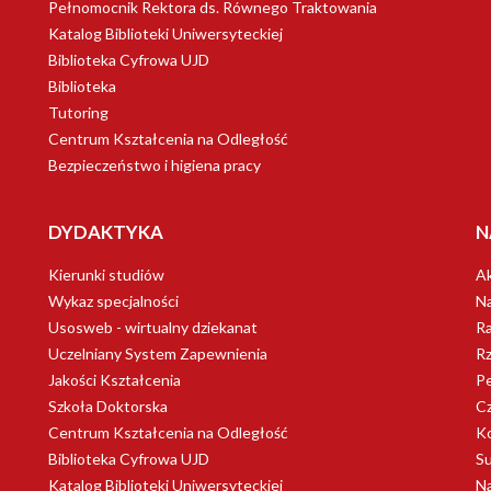
Pełnomocnik Rektora ds. Równego Traktowania
Katalog Biblioteki Uniwersyteckiej
Biblioteka Cyfrowa UJD
Biblioteka
Tutoring
Centrum Kształcenia na Odległość
Bezpieczeństwo i higiena pracy
DYDAKTYKA
N
Kierunki studiów
Ak
Wykaz specjalności
Na
Usosweb - wirtualny dziekanat
Ra
Uczelniany System Zapewnienia
Rz
Jakości Kształcenia
Pe
Szkoła Doktorska
C
Centrum Kształcenia na Odległość
K
Biblioteka Cyfrowa UJD
S
Katalog Biblioteki Uniwersyteckiej
Na