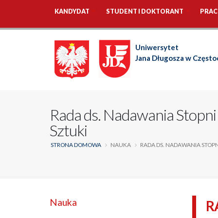
KANDYDAT
STUDENT I DOKTORANT
PRAC
Uniwersytet
Jana Długosza w Częst
Rada ds. Nadawania Stopni
Sztuki
STRONA DOMOWA
NAUKA
RADA DS. NADAWANIA STOPN
Nauka
R