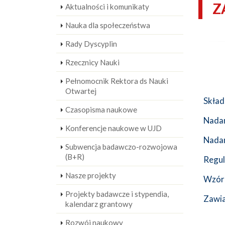
Z
Aktualności i komunikaty
Nauka dla społeczeństwa
Rady Dyscyplin
Rzecznicy Nauki
Pełnomocnik Rektora ds Nauki
Otwartej
Skład
Czasopisma naukowe
Nadan
Konferencje naukowe w UJD
Nadan
Subwencja badawczo-rozwojowa
(B+R)
Regu
Nasze projekty
Wzór 
Projekty badawcze i stypendia,
Zawi
kalendarz grantowy
Rozwój naukowy