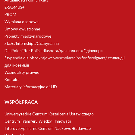
Aktualności i komunikaty
ERASMUS+
PROM
Wymiana osobowa
Umowy dwustronne
Projekty międzynarodowe
Staże/Internships/Стажування
Dla Polonii/for Polish diaspora/для польської діаспори
Stypendia dla obcokrajowców/scholarships for foreigners/ стипендії
для іноземців
Ważne akty prawne
Kontakt
Materiały informacyjne o UJD
WSPÓŁPRACA
Uniwersyteckie Centrum Kształcenia Ustawicznego
Centrum Transferu Wiedzy i Innowacji
Interdyscyplinarne Centrum Naukowo-Badawcze