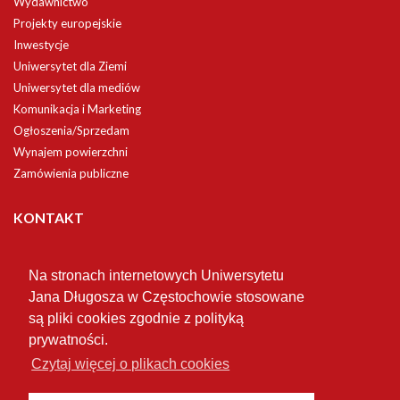
Wydawnictwo
Projekty europejskie
Inwestycje
Uniwersytet dla Ziemi
Uniwersytet dla mediów
Komunikacja i Marketing
Ogłoszenia/Sprzedam
Wynajem powierzchni
Zamówienia publiczne
KONTAKT
Uniwersytet
Jana Długosza w Częstochowie
Na stronach internetowych Uniwersytetu
Jana Długosza w Częstochowie stosowane
są pliki cookies zgodnie z polityką
ul. Waszyngtona 4/8
prywatności.
42-200 Częstochowa
Czytaj więcej o plikach cookies
tel. +48 34 378 41 00
email:
kancelaria@ujd.edu.pl