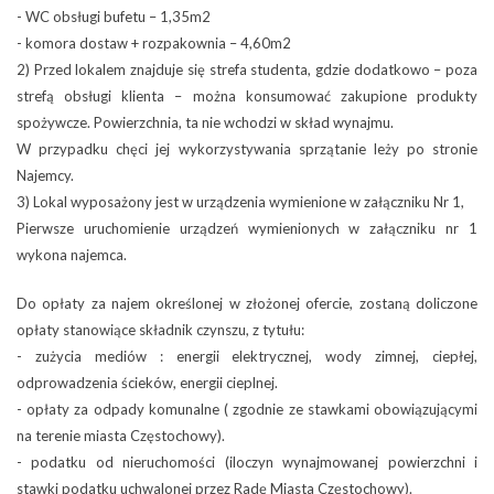
- WC obsługi bufetu – 1,35m2
- komora dostaw + rozpakownia – 4,60m2
2) Przed lokalem znajduje się strefa studenta, gdzie dodatkowo – poza
strefą obsługi klienta – można konsumować zakupione produkty
spożywcze. Powierzchnia, ta nie wchodzi w skład wynajmu.
W przypadku chęci jej wykorzystywania sprzątanie leży po stronie
Najemcy.
3) Lokal wyposażony jest w urządzenia wymienione w załączniku Nr 1,
Pierwsze uruchomienie urządzeń wymienionych w załączniku nr 1
wykona najemca.
Do opłaty za najem określonej w złożonej ofercie, zostaną doliczone
opłaty stanowiące składnik czynszu, z tytułu:
- zużycia mediów : energii elektrycznej, wody zimnej, ciepłej,
odprowadzenia ścieków, energii cieplnej.
- opłaty za odpady komunalne ( zgodnie ze stawkami obowiązującymi
na terenie miasta Częstochowy).
- podatku od nieruchomości (iloczyn wynajmowanej powierzchni i
stawki podatku uchwalonej przez Radę Miasta Częstochowy).