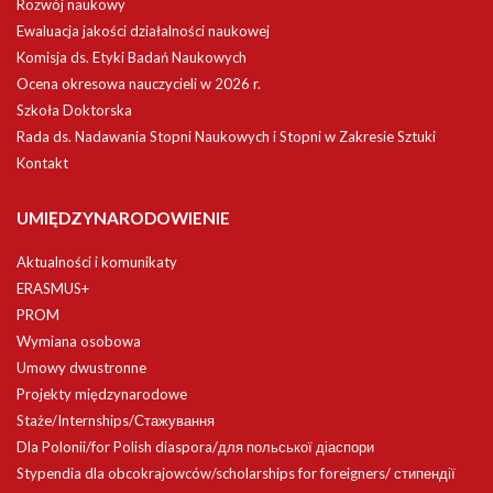
Rozwój naukowy
Ewaluacja jakości działalności naukowej
Komisja ds. Etyki Badań Naukowych
Ocena okresowa nauczycieli w 2026 r.
Szkoła Doktorska
Rada ds. Nadawania Stopni Naukowych i Stopni w Zakresie Sztuki
Kontakt
UMIĘDZYNARODOWIENIE
Aktualności i komunikaty
ERASMUS+
PROM
Wymiana osobowa
Umowy dwustronne
Projekty międzynarodowe
Staże/Internships/Стажування
Dla Polonii/for Polish diaspora/для польської діаспори
Stypendia dla obcokrajowców/scholarships for foreigners/ стипендії