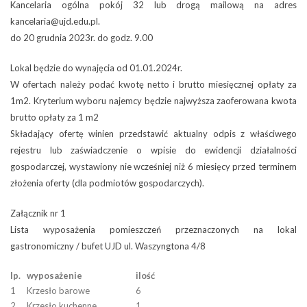
Kancelaria ogólna pokój 32 lub drogą mailową na adres
kancelaria@ujd.edu.pl.
do 20 grudnia 2023r. do godz. 9.00
Lokal będzie do wynajęcia od 01.01.2024r.
W ofertach należy podać kwotę netto i brutto miesięcznej opłaty za
1m2. Kryterium wyboru najemcy będzie najwyższa zaoferowana kwota
brutto opłaty za 1 m2
Składający ofertę winien przedstawić aktualny odpis z właściwego
rejestru lub zaświadczenie o wpisie do ewidencji działalności
gospodarczej, wystawiony nie wcześniej niż 6 miesięcy przed terminem
złożenia oferty (dla podmiotów gospodarczych).
Załącznik nr 1
Lista wyposażenia pomieszczeń przeznaczonych na lokal
gastronomiczny / bufet UJD ul. Waszyngtona 4/8
lp.
wyposażenie
ilość
1
Krzesło barowe
6
2
Krzesło kuchenne
1