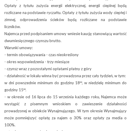
Opłaty z tytułu zużycia energii elektrycznej, energii cieplnej będą
rozliczane na podstawie ryczałtu. Opłaty z tytułu zużycia wody ciepłej i
zimnej, odprowadzenia ścieków będą rozliczane na podstawie
liczników.
Najemca przed podpisaniem umowy wniesie kaucję stanowiącą wartość
dwumiesięcznego czynszu brutto.
Warunki umowy:
- termin obowiązywania - czas nieokreślony
- okres wypowiedzenia - trzy miesiące
- czynsz wraz z pozostałymi opłatami płatny z góry
- działalność w lokalu winna być prowadzona przez cały tydzień, w tym:
w dni powszednie minimum do godziny 18ºº, w niedzielę minimum do
godziny 15ºº.
- w okresie od 16 lipca do 15 września każdego roku, Najemca może
wystąpić z pisemnym wnioskiem o zawieszenie działalności
prowadzonej w obiekcie Wynajmującego. W tym okresie Wynajmujący
może pomniejszyć opłatę za najem o 30% oraz opłaty za media o
100%.