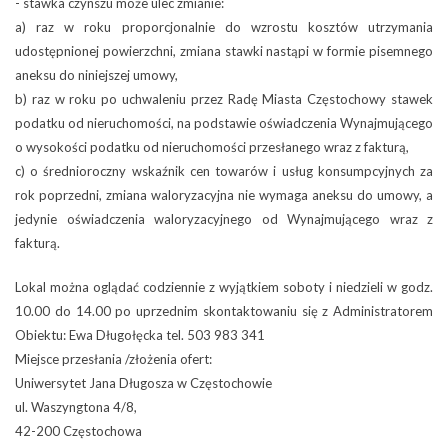
- stawka czynszu może ulec zmianie:
a) raz w roku proporcjonalnie do wzrostu kosztów utrzymania
udostępnionej powierzchni, zmiana stawki nastąpi w formie pisemnego
aneksu do niniejszej umowy,
b) raz w roku po uchwaleniu przez Radę Miasta Częstochowy stawek
podatku od nieruchomości, na podstawie oświadczenia Wynajmującego
o wysokości podatku od nieruchomości przesłanego wraz z fakturą,
c) o średnioroczny wskaźnik cen towarów i usług konsumpcyjnych za
rok poprzedni, zmiana waloryzacyjna nie wymaga aneksu do umowy, a
jedynie oświadczenia waloryzacyjnego od Wynajmującego wraz z
fakturą.
Lokal można oglądać codziennie z wyjątkiem soboty i niedzieli w godz.
10.00 do 14.00 po uprzednim skontaktowaniu się z Administratorem
Obiektu: Ewa Długołęcka tel. 503 983 341
Miejsce przesłania /złożenia ofert:
Uniwersytet Jana Długosza w Częstochowie
ul. Waszyngtona 4/8,
42-200 Częstochowa